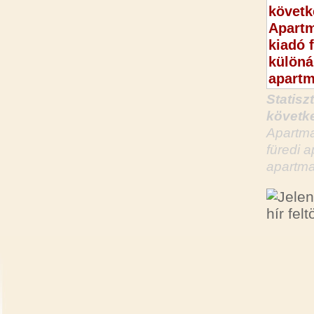
Statisz
követke
Apartma
füredi 
apartma