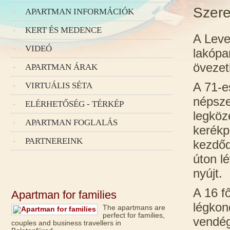
Szere
APARTMAN INFORMÁCIÓK
KERT ÉS MEDENCE
A Leve
VIDEÓ
lakópa
övezet
APARTMAN ÁRAK
A 71-e
VIRTUÁLIS SÉTA
népsze
ELÉRHETŐSÉG - TÉRKÉP
legköze
APARTMAN FOGLALÁS
kerékp
PARTNEREINK
kezdőd
úton l
nyújt.
A 16 f
Apartman for families
légkon
The apartmans are
perfect for families,
vendé
couples and business travellers in