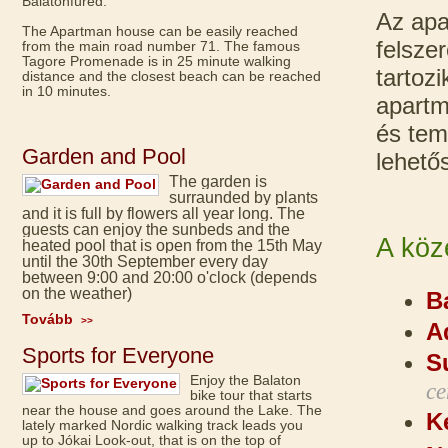
Balatonfüred.
Az apa
The Apartman house can be easily reached
felsze
from the main road number 71. The famous
Tagore Promenade is in 25 minute walking
tartoz
distance and the closest beach can be reached
in 10 minutes.
apartm
és tem
Garden and Pool
lehető
The garden is
surraunded by plants
and it is full by flowers all year long. The
guests can enjoy the sunbeds and the
A köz
heated pool that is open from the 15th May
until the 30th September every day
between 9:00 and 20:00 o'clock (depends
on the weather)
B
Tovább
>>
A
Sports for Everyone
S
Enjoy the Balaton
c
bike tour that starts
near the house and goes around the Lake. The
K
lately marked Nordic walking track leads you
up to Jókai Look-out, that is on the top of